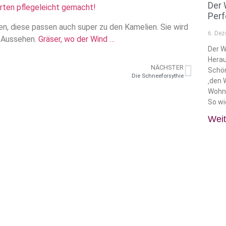
Der 
rten pflegeleicht gemacht!
Perf
ten, diese passen auch super zu den Kamelien. Sie wird
6. De
s Aussehen.
Gräser, wo der Wind …
Der 
Herau
NÄCHSTER
Schön
Die Schneeforsythie
‚den 
Wohns
So wi
Weit