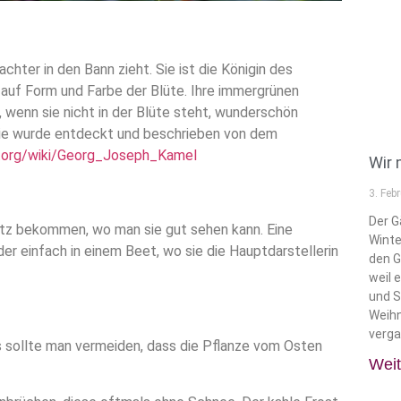
chter in den Bann zieht. Sie ist die Königin des
k auf Form und Farbe der Blüte. Ihre immergrünen
, wenn sie nicht in der Blüte steht, wunderschön
 sie wurde entdeckt und beschrieben von dem
ia.org/wiki/Georg_Joseph_Kamel
Wir 
3. Feb
Der G
latz bekommen, wo man sie gut sehen kann. Eine
Winte
der einfach in einem Beet, wo sie die Hauptdarstellerin
den G
weil 
und 
Weihn
verga
gs sollte man vermeiden, dass die Pflanze vom Osten
Weit