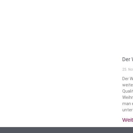
Der 
25. N
Der 
weite
Quali
Weih
man 
unter
Weit