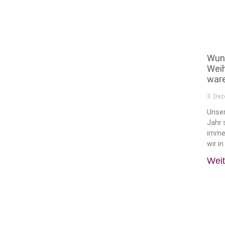
Wun
Wei
ware
3. De
Unse
Jahr 
immer
wir i
Weit