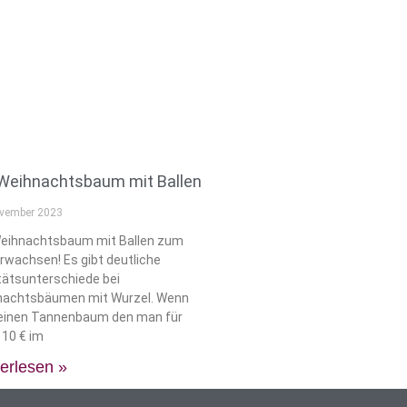
Weihnachtsbaum mit Ballen
ovember 2023
Weihnachtsbaum mit Ballen zum
rwachsen! Es gibt deutliche
tätsunterschiede bei
nachtsbäumen mit Wurzel. Wenn
einen Tannenbaum den man für
 10 € im
erlesen »