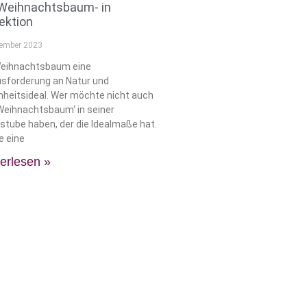
Weihnachtsbaum- in
ektion
zember 2023
Weihnachtsbaum eine
sforderung an Natur und
heitsideal. Wer möchte nicht auch
Weihnachtsbaum‘ in seiner
tube haben, der die Idealmaße hat.
e eine
erlesen »