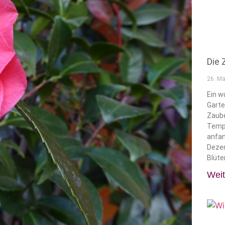
Die 
26. Ma
Ein w
Garte
Zaube
Tempe
anfan
Dezem
Blüte
Weit