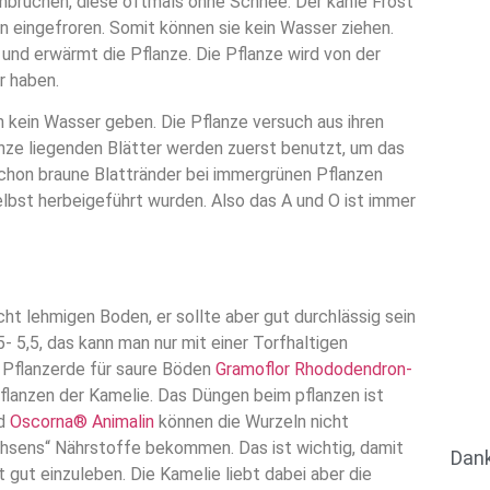
nbrüchen, diese oftmals ohne Schnee. Der kahle Frost
den eingefroren. Somit können sie kein Wasser ziehen.
nd erwärmt die Pflanze. Die Pflanze wird von der
 haben.
 kein Wasser geben. Die Pflanze versuch aus ihren
nze liegenden Blätter werden zuerst benutzt, um das
hon braune Blattränder bei immergrünen Pflanzen
elbst herbeigeführt wurden. Also das A und O ist immer
cht lehmigen Boden, er sollte aber gut durchlässig sein
- 5,5, das kann man nur mit einer Torfhaltigen
e Pflanzerde für saure Böden
Gramoflor Rhododendron-
flanzen der Kamelie. Das Düngen beim pflanzen ist
d
Oscorna® Animalin
können die Wurzeln nicht
chsens“ Nährstoffe bekommen. Das ist wichtig, damit
Dan
gut einzuleben. Die Kamelie liebt dabei aber die