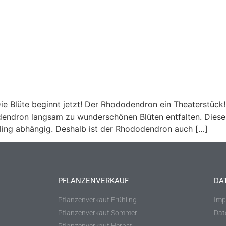
 Blüte beginnt jetzt! Der Rhododendron ein Theaterstück!
ndron langsam zu wunderschönen Blüten entfalten. Dieses
hling abhängig. Deshalb ist der Rhododendron auch […]
PFLANZENVERKAUF
DA
Pflanzenverkauf Frühling
Imp
Pflanzenverkauf Sommer
Dat