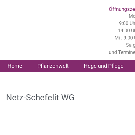
Inhalt
springen
Öffnungsze
Mo,
9:00 Uh
14:00 U
Mi : 9:00
Sa 
und Termine
Home
Pflanzenwelt
Hege und Pflege
Netz-Schefelit WG